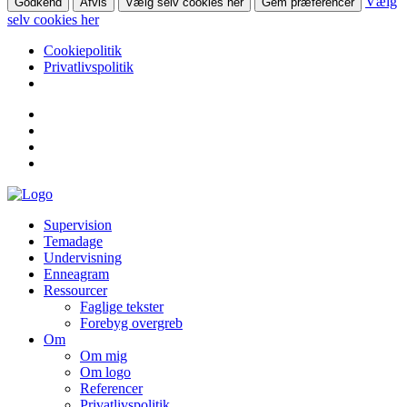
Vælg
Godkend
Afvis
Vælg selv cookies her
Gem præferencer
selv cookies her
Cookiepolitik
Privatlivspolitik
Supervision
Temadage
Undervisning
Enneagram
Ressourcer
Faglige tekster
Forebyg overgreb
Om
Om mig
Om logo
Referencer
Privatlivspolitik