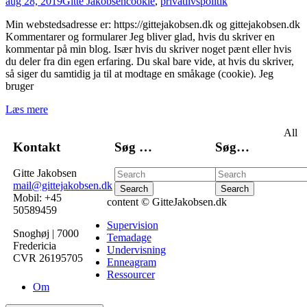
aug 28, 2019
Gitte Jakobsen
cookie
,
privatlivspolitik
Min webstedsadresse er: https://gittejakobsen.dk og gittejakobsen.dk
Kommentarer og formularer Jeg bliver glad, hvis du skriver en
kommentar på min blog. Især hvis du skriver noget pænt eller hvis
du deler fra din egen erfaring. Du skal bare vide, at hvis du skriver,
så siger du samtidig ja til at modtage en småkage (cookie). Jeg
bruger
Læs mere
All
Kontakt
Søg …
Søg…
Gitte Jakobsen
mail@gittejakobsen.dk
Mobil: +45
content © GitteJakobsen.dk
50589459
Supervision
Snoghøj | 7000
Temadage
Fredericia
Undervisning
CVR 26195705
Enneagram
Ressourcer
Om