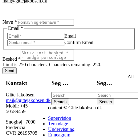
mail@gittejakobsen.dk
Navn
*
Besked
Email
*
Email
Email
Navn
Confirm Email
Besked
*
Limit is 250 characters. Characters remaining: 250.
Send
All
Kontakt
Søg …
Søg…
Gitte Jakobsen
mail@gittejakobsen.dk
Mobil: +45
content © GitteJakobsen.dk
50589459
Supervision
Snoghøj | 7000
Temadage
Fredericia
Undervisning
CVR 26195705
Enneagram