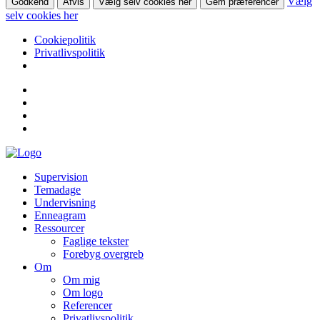
Vælg
Godkend
Afvis
Vælg selv cookies her
Gem præferencer
selv cookies her
Cookiepolitik
Privatlivspolitik
Supervision
Temadage
Undervisning
Enneagram
Ressourcer
Faglige tekster
Forebyg overgreb
Om
Om mig
Om logo
Referencer
Privatlivspolitik